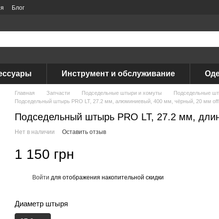
ия
Блог
ессуары
Инструмент и обслуживание
Оде
Главная
Запчасти
Подседельные штыри и хомуты
Подседельные шт
Подседельный штырь PRO LT, 27.2 мм, алюминиевый, 400 мм, чёрный, 20 мм off
Подседельный штырь PRO LT, 27.2 мм, дли
Нет в наличии
Оставить отзыв
1 150 грн
Войти
для отображения накопительной скидки
%
Диаметр штыря