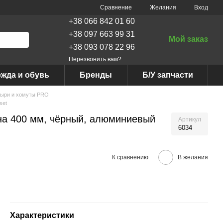
Сравнение
Желания
Вход
+38 066 842 01 60
+38 097 663 99 31
Мой заказ
+38 093 078 22 96
Перезвонить вам?
жда и обувь
Бренды
Б/У запчасти
ыри и хомуты PRO
set
на 400 мм, чёрный, алюминиевый
Артикул
6034
К сравнению
В желания
Характеристики