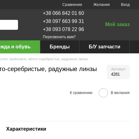
Сравнение
Желания
Вход
+38 066 842 01 60
+38 097 663 99 31
Мой заказ
+38 093 078 22 96
Перезвонить вам?
жда и обувь
Бренды
Б/У запчасти
zone Jawbreaker, жёлто-серебристые, радужные линзы
лто-серебристые, радужные линзы
Артикул
4281
К сравнению
В желания
Характеристики