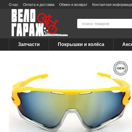
Перейти к основному контенту
О нас
Оплата и доставка
Обмен и возврат
Контактная информац
Запчасти
Покрышки и колёса
Акс