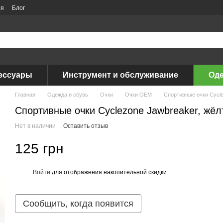
ия
Блог
ессуары
Инструмент и обслуживание
Оде
Главная
Одежда и обувь
Очки
Очки OEM
Спортивные очки Cycle
Спортивные очки Cyclezone Jawbreaker, жё
Нет в наличии
Оставить отзыв
125 грн
Войти
для отображения накопительной скидки
%
Сообщить, когда появится