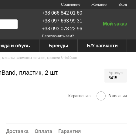
Сравнение
Желания
Вход
+38 066 842 01 60
+38 097 663 99 31
Мой заказ
+38 093 078 22 96
Перезвонить вам?
жда и обувь
Бренды
Б/У запчасти
, мигалки, элементы питания, крепежи 3min19sec
and, пластик, 2 шт.
Артикул
5415
К сравнению
В желания
Доставка
Оплата
Гарантия