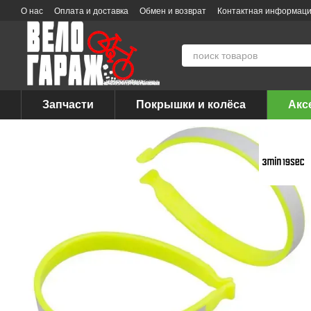
Перейти к основному контенту
О нас
Оплата и доставка
Обмен и возврат
Контактная информац
Запчасти
Покрышки и колёса
Акс