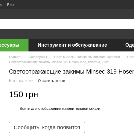
ия
Блог
ессуары
Инструмент и обслуживание
Оде
Главная
Аксессуары
Свет, мигалки, элементы питания, крепежи
Свет
Светоотражающие зажимы Minsec 319 HosenBand, пластик, 2 шт.
Светоотражающие зажимы Minsec 319 HosenB
Нет в наличии
Оставить отзыв
150 грн
Войти
для отображения накопительной скидки
%
Сообщить, когда появится