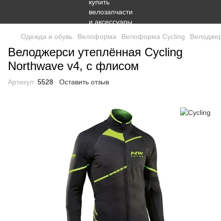
Одежда и обувь
Велоформа
Велоформа Cycling
Велоджер
Велоджерси утеплённая Cycling
Northwave v4, с флисом
Артикул:
5528
Оставить отзыв