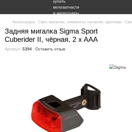
Аксессуары
Свет, мигалки, элементы питания, крепежи
Све
Задняя мигалка Sigma Sport
Cuberider II, чёрная, 2 x AAA
Артикул:
5394
Оставить отзыв