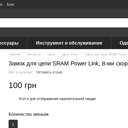
ия
Блог
ессуары
Инструмент и обслуживание
Оде
Главная
Запчасти
Цепи
Цепи Sram
Замок для цепи SRAM Power L
Замок для цепи SRAM Power Link, 8-ми ско
Нет в наличии
Оставить отзыв
100 грн
Войти
для отображения накопительной скидки
%
Количество звеньев
1