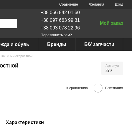
Сравнение
Желания
Вход
+38 066 842 01 60
+38 097 663 99 31
Мой заказ
+38 093 078 22 96
Перезвонить вам?
жда и обувь
Бренды
Б/У запчасти
ink, 8-ми скоростной
ростной
Артикул
379
К сравнению
В желания
Характеристики