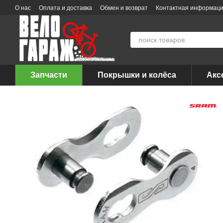
Перейти к основному контенту
О нас
Оплата и доставка
Обмен и возврат
Контактная информац
Запчасти
Покрышки и колёса
Акс