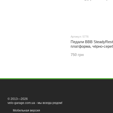
Артикул: 5776
Педали BBB SteadyRest
платформа, чёрно-сере
750 грн
© 2013—2026
velo-garage.com.ua - мы всегда рядом!
Мобильная версия