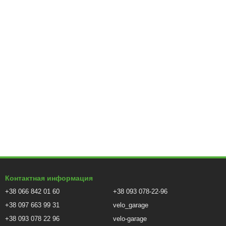
Контактная информация
+38 066 842 01 60
+38 093 078-22-96
+38 097 663 99 31
velo_garage
+38 093 078 22 96
velo-garage