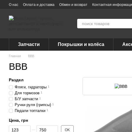
Перейти к основному контенту
О нас
Оплата и доставка
Обмен и возврат
Контактная информац
Запчасти
Покрышки и колёса
Акс
Главная
BBB
BBB
Раздел
Фляги, гидраторы
1
Для тормозов
1
Б/У запчасти
1
Ручки руля (грипсы)
1
Педали топталки
1
Цена, грн
От Цена, грн
До Цена, грн
OK