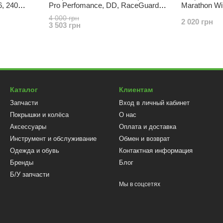
6, 240
Pro Perfomance, DD, RaceGuard,
Marathon Win
29x2.25, folding, 402 шипа
шипов
4 000 грн
2 020 грн
3 503 грн
Каталог
Клиентам
Запчасти
Вход в личный кабинет
Покрышки и колёса
О нас
Аксессуары
Оплата и доставка
Инструмент и обслуживание
Обмен и возврат
Одежда и обувь
Контактная информация
Бренды
Блог
Б/У запчасти
Мы в соцсетях