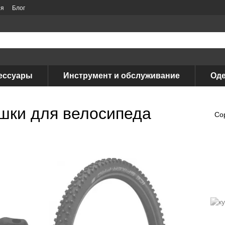
ия
Блог
ессуары
Инструмент и обслуживание
Оде
шки для велосипеда
Со