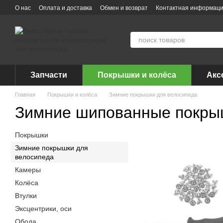
Перейти к основному контенту
О нас
Оплата и доставка
Обмен и возврат
Контактная информац
Запчасти
Покрышки и колёса
Акс
Главная
Покрышки и колёса
Зимние покрышки для велосипеда
Зимние шипованные покры
Покрышки
Зимние покрышки для
велосипеда
Камеры
Колёса
Втулки
Эксцентрики, оси
Обода