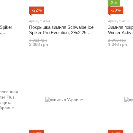
Хит
-22%
-29%
Артикул: 4024
Артикул: 4152
Spiker
Покрышка зимняя Schwalbe Ice
Зимняя пок
s,
Spiker Pro Evolution, 29x2.25,
Winter Activ
folding, 402 шипа
4 311 грн
1 900 грн
3 368 грн
1 346 грн