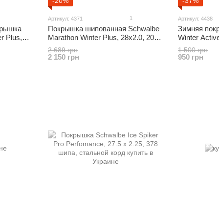
-20%
-37%
1
Артикул: 4371
Артикул: 4438
крышка
Покрышка шипованная Schwalbe
Зимняя пок
r Plus,
Marathon Winter Plus, 28x2.0, 208
Winter Activ
шипов
2 689 грн
1 500 грн
2 150 грн
950 грн