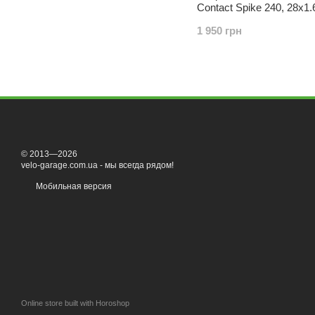
Contact Spike 240, 28x1.
шипов
1 950 грн
© 2013—2026
velo-garage.com.ua - мы всегда рядом!
Мобильная версия
Online store built with Horoshop