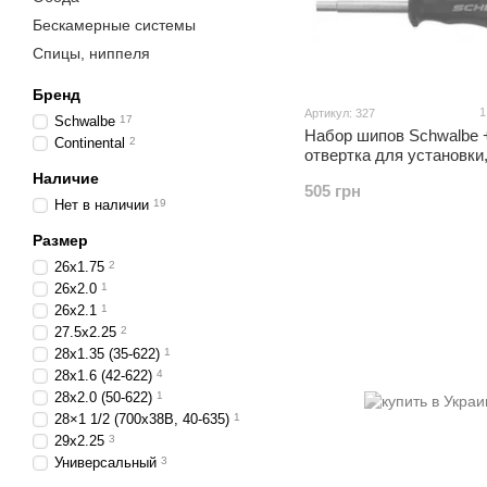
Бескамерные системы
Спицы, ниппеля
Бренд
1
Артикул: 327
Schwalbe
17
Набор шипов Schwalbe 
Continental
2
отвертка для установки
стальные, 50 штук
Наличие
505 грн
Нет в наличии
19
Размер
26x1.75
2
26x2.0
1
26x2.1
1
27.5x2.25
2
28x1.35 (35-622)
1
28x1.6 (42-622)
4
28x2.0 (50-622)
1
28×1 1/2 (700x38B, 40-635)
1
29x2.25
3
Универсальный
3