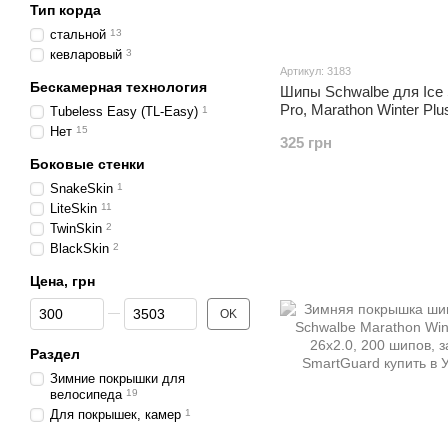
Тип корда
стальной
13
кевларовый
3
Артикул: 3183
Бескамерная технология
Шипы Schwalbe для Ice 
Pro, Marathon Winter Plu
Tubeless Easy (TL-Easy)
1
алюминий, 50 штук
Нет
15
325 грн
Боковые стенки
SnakeSkin
1
LiteSkin
11
TwinSkin
2
BlackSkin
2
Цена, грн
От Цена, грн
До Цена, грн
OK
Раздел
Зимние покрышки для
велосипеда
19
Для покрышек, камер
1