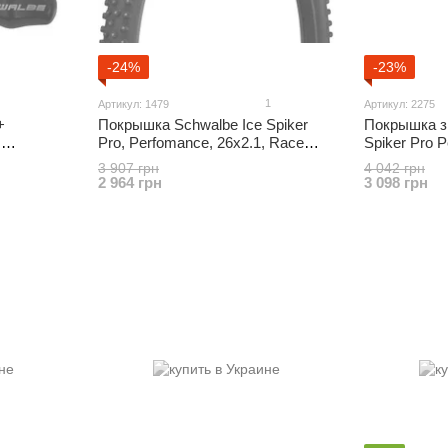
-24%
-23%
1
Артикул: 1479
Артикул: 2275
+
Покрышка Schwalbe Ice Spiker
Покрышка з
,
Pro, Perfomance, 26x2.1, Race
Spiker Pro P
Guard
402 шипа
3 907 грн
4 042 грн
2 964 грн
3 098 грн