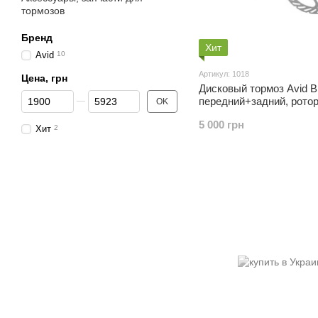
тормозов
Бренд
Хит
Avid
10
Артикул: 1018
Цена, грн
Дисковый тормоз Avid B
От Цена, грн
До Цена, грн
передний+задний, ротор
OK
G2CS, 160 mm, ОРИГИ
5 000 грн
Хит
2