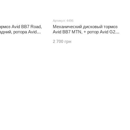
Артикул: 4496
рмоз Avid BB7 Road,
Механический дисковый тормоз
дний, ротора Avid
Avid BB7 MTN, + ротор Avid G2CS
160 мм, оригинал
2 700 грн