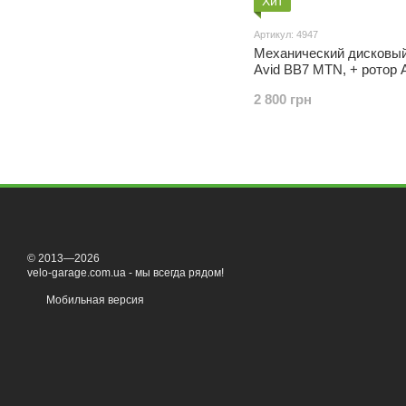
Хит
Артикул: 4947
Механический дисковый
Avid BB7 MTN, + ротор 
180 мм, оригинал
2 800 грн
© 2013—2026
velo-garage.com.ua - мы всегда рядом!
Мобильная версия