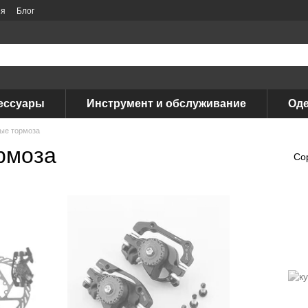
ия
Блог
ессуары
Инструмент и обслуживание
Оде
ые тормоза
рмоза
Со