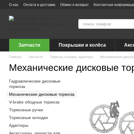
Перейти к основному контенту
О нас
Оплата и доставка
Обмен и возврат
Контактная информац
Запчасти
Покрышки и колёса
Акс
Главная
Запчасти
Тормоза, колодки, адаптеры
Механические дисков
Механические дисковые то
Гидравлические дисковые
тормоза
Механические дисковые тормоза
V-brake ободные тормоза
Тормозные ручки
Тормозные колодки
Адаптеры
Аксессуары, запчасти для