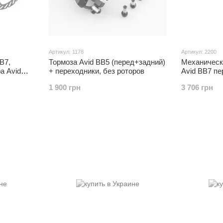
Артикул: 1178
Артикул: 2200
B7,
Тормоза Avid BB5 (перед+задний)
Механическ
а Avid
+ переходники, без роторов
Avid BB7 пе
НАЛ
роторов, 
1 900 грн
3 706 грн