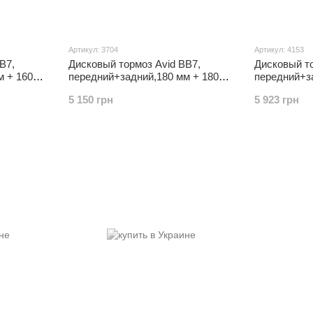
Артикул: 3704
Артикул: 4153
B7,
Дисковый тормоз Avid BB7,
Дисковый то
м + 160
передний+задний,180 мм + 180
передний+за
мм, ОРИГИНАЛ
G2, 160 mm
5 150 грн
5 923 грн