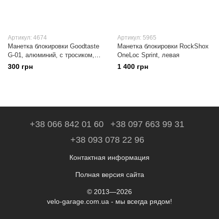
Артикул: 4674
Артикул: 5965
Манетка блокировки Goodtaste
Манетка блокировки RockShox
G-01, алюминий, с тросиком,
OneLoc Sprint, левая
совместимо с Rock Shox
300 грн
1 400 грн
+38 066 842 01 60
+38 097 663 99 31
+38 093 078 22 96
Контактная информация
Полная версия сайта
© 2013—2026
velo-garage.com.ua - мы всегда рядом!