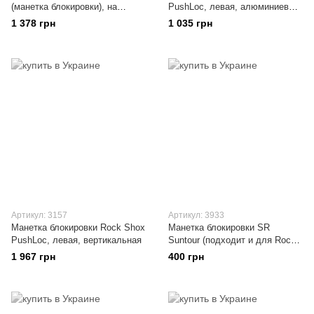
(манетка блокировки), на
PushLoc, левая, алюминиевый
левую сторону
корпус
1 378 грн
1 035 грн
Артикул: 3157
Артикул: 3933
Манетка блокировки Rock Shox
Манетка блокировки SR
PushLoc, левая, вертикальная
Suntour (подходит и для Rock
Shox), с тросиком
1 967 грн
400 грн