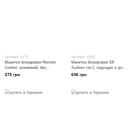
Артикул: 4177
Артикул: 4240
Манетка блокировки Remote
Манетка блокировки SR
Control, алюминий, без
Suntour ver.2, подходит и для
тросика, совместимо с Rock
Rock Shox, с тросиком
275 грн
636 грн
Shox