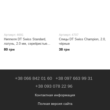
Артикул: 4691
Артикул: 4707
Ниппеля DT Swiss Standard,
Спицы DT Swiss Champion, 2.0,
латунь, 2.0 мм, серебристые,
чёрные
10 штук
80 грн
38 грн
+38 066 842 01 60
+38 097 663 99 31
+38 093 078 22 96
Контактная информация
Полная версия сайта