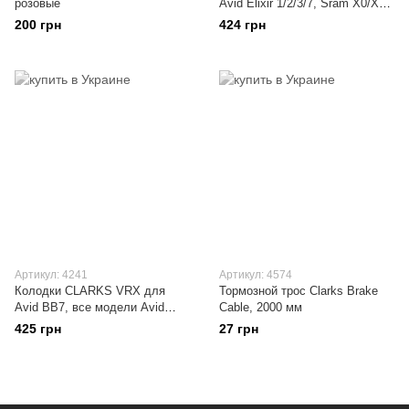
розовые
Avid Elixir 1/2/3/7, Sram X0/XX
и др, sintered
200 грн
424 грн
Артикул: 4241
Артикул: 4574
Колодки CLARKS VRX для
Тормозной трос Clarks Brake
Avid BB7, все модели Avid
Cable, 2000 мм
Juicy, sintered
425 грн
27 грн