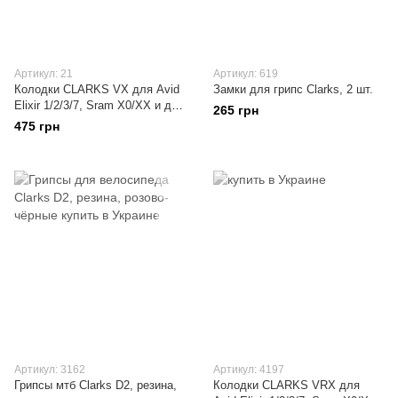
Артикул: 21
Артикул: 619
Колодки CLARKS VX для Avid
Замки для грипс Clarks, 2 шт.
Elixir 1/2/3/7, Sram X0/XX и др,
265 грн
органика
475 грн
Артикул: 3162
Артикул: 4197
Грипсы мтб Clarks D2, резина,
Колодки CLARKS VRX для