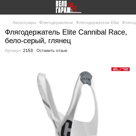
Аксессуары
Флягодержатели
Флягодержатели Elite
Флягод
Флягодержатель Elite Cannibal Race,
бело-серый, глянец
Артикул:
2153
Оставить отзыв