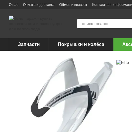
Перейти к основному контенту
О нас
Оплата и доставка
Обмен и возврат
Контактная информац
Запчасти
Покрышки и колёса
Акс