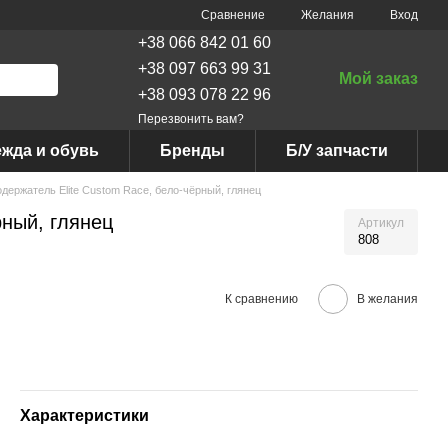
Сравнение
Желания
Вход
+38 066 842 01 60
+38 097 663 99 31
Мой заказ
+38 093 078 22 96
Перезвонить вам?
жда и обувь
Бренды
Б/У запчасти
держатель Elite Custom Race, бело-чёрный, глянец
рный, глянец
Артикул
808
К сравнению
В желания
Характеристики