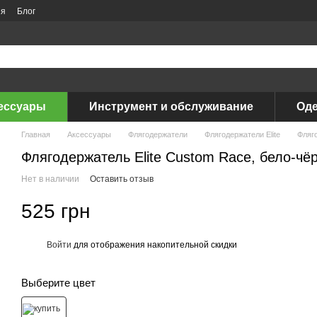
ия
Блог
ессуары
Инструмент и обслуживание
Оде
Главная
Аксессуары
Флягодержатели
Флягодержатели Elite
Фляго
Флягодержатель Elite Custom Race, бело-чё
Нет в наличии
Оставить отзыв
525 грн
Войти
для отображения накопительной скидки
%
Выберите цвет