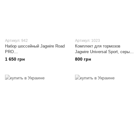
Артикул: 942
Артикул: 1023
Набор шоссейный Jagwire Road
Комплект для тормозов
PRO
Jagwire Universal Sport, серый,
(тормоза+переключатели), со
рубашки/тросики/наконечники
1 650 грн
800 грн
всеми аксессуарами