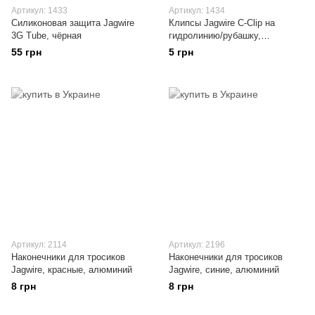
Артикул: 1433
Артикул: 1434
Силиконовая защита Jagwire
Клипсы Jagwire C-Clip на
3G Tube, чёрная
гидролинию/рубашку,
пластиковые
55 грн
5 грн
Артикул: 2114
Артикул: 2196
Наконечники для тросиков
Наконечники для тросиков
Jagwire, красные, алюминий
Jagwire, синие, алюминий
8 грн
8 грн