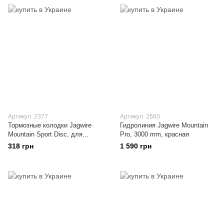
Артикул: 2377
Артикул: 2660
Тормозные колодки Jagwire
Гидролиния Jagwire Mountain
Mountain Sport Disc, для
Pro, 3000 mm, красная
тормозов Shimano
318 грн
1 590 грн