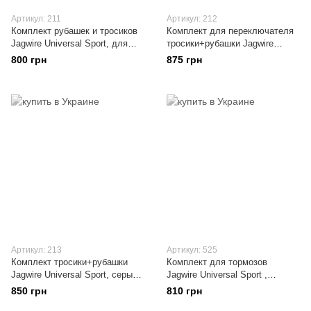
Артикул: 211
Артикул: 212
Комплект рубашек и тросиков
Комплект для переключателя
Jagwire Universal Sport, для
тросики+рубашки Jagwire
переключателя, чёрный,
Universal Sport, белый,
800 грн
875 грн
оригинал
оригинал
Артикул: 213
Артикул: 525
Комплект тросики+рубашки
Комплект для тормозов
Jagwire Universal Sport, серый,
Jagwire Universal Sport ,
для переключателей, оригинал
чёрный, оригинал
850 грн
810 грн