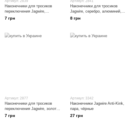
Артикул: 2839
Артикул: 2841
Наконечники для тросиков
Наконечники для тросиков
переключения Jagwire,
Jagwire, серебро, алюминий,
серебро, алюминий
max 1.8 мм
7 грн
8 грн
Артикул: 2877
Артикул: 3342
Наконечники для тросиков
Наконечники Jagwire Anti-Kink,
переключения Jagwire, золотой
пара, чёрные
цвет, алюминий
7 грн
27 грн