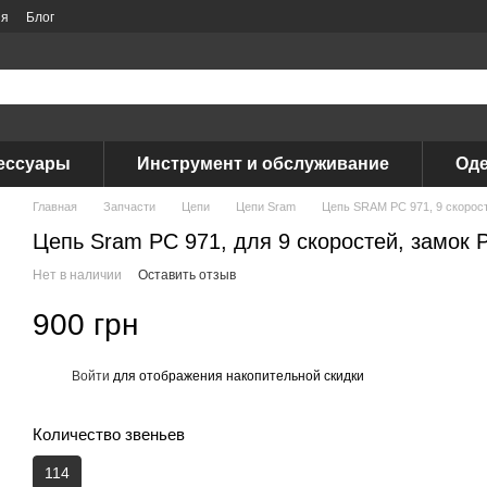
ия
Блог
ессуары
Инструмент и обслуживание
Оде
Главная
Запчасти
Цепи
Цепи Sram
Цепь SRAM PC 971, 9 скорост
Цепь Sram PC 971, для 9 скоростей, замок P
Нет в наличии
Оставить отзыв
900 грн
Войти
для отображения накопительной скидки
%
Количество звеньев
114