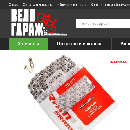
Перейти к основному контенту
О нас
Оплата и доставка
Обмен и возврат
Контактная информац
Запчасти
Покрышки и колёса
Акс