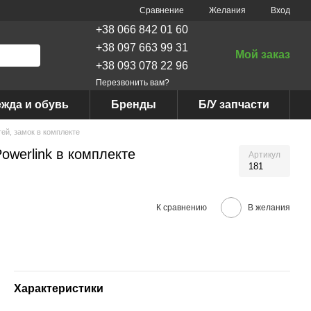
Сравнение
Желания
Вход
+38 066 842 01 60
+38 097 663 99 31
Мой заказ
+38 093 078 22 96
Перезвонить вам?
жда и обувь
Бренды
Б/У запчасти
ей, замок в комплекте
owerlink в комплекте
Артикул
181
К сравнению
В желания
Характеристики