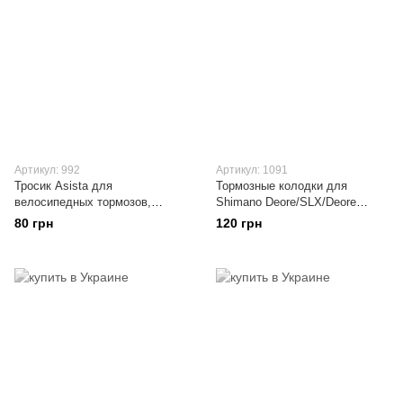
Артикул: 992
Артикул: 1091
Тросик Asista для
Тормозные колодки для
велосипедных тормозов,
Shimano Deore/SLX/Deore
нержавеющая сталь, 2050 мм
XT/XTR, Tektro, semi-metall
80 грн
120 грн