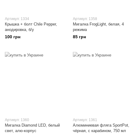
Артикул: 1334
Артикул: 1358
Крышка + болт Chile Pepper,
Мигалка FrogLight, белая, 4
анодировка, б/у
режима
100 грн
85 грн
Артикул: 1360
Артикул: 1361
Мигалка Diamond LED, белый
Алюминиевая фляга SportPot,
свет, алю-корпус
чёрная, с карабином, 750 мл