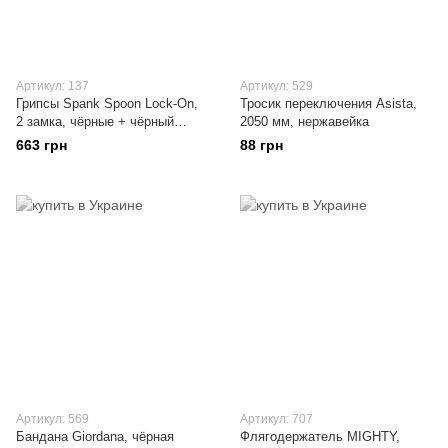
Артикул: 137
Артикул: 529
Грипсы Spank Spoon Lock-On,
Тросик переключения Asista,
2 замка, чёрные + чёрный
2050 мм, нержавейка
замок
663 грн
88 грн
Артикул: 569
Артикул: 707
Бандана Giordana, чёрная
Флягодержатель MIGHTY,