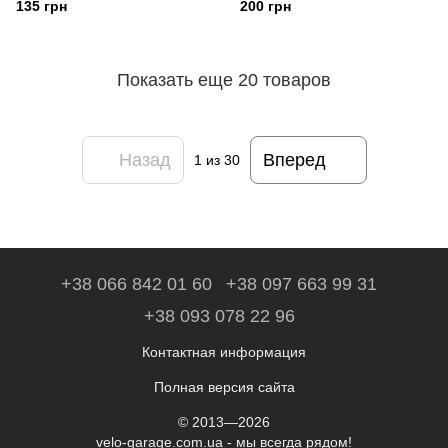
135 грн
200 грн
Показать еще 20 товаров
Назад
Вперед
1
из 30
+38 066 842 01 60
+38 097 663 99 31
+38 093 078 22 96
Контактная информация
Полная версия сайта
© 2013—2026
velo-garage.com.ua - мы всегда рядом!