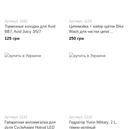
Артикул: 1092
Артикул: 1128
Тормозные колодки для Avid
Цепемойка + набор щёток Bike
BB7, Avid Juicy 3/5/7
Wash для чистки цепи/
кассеты, универсальный
125 грн
250 грн
Артикул: 1133
Артикул: 1223
Габаритная веломигалка для
Гидратор Yuxin Military, 2 L,
руля CycleAware Hotrod LED
тёмно-зелёный