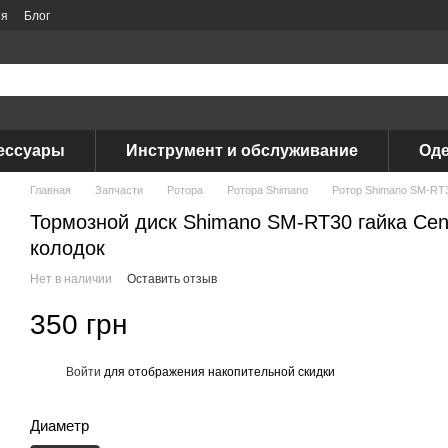
ия
Блог
ессуары
Инструмент и обслуживание
Оде
Главная
Запчасти
Ротора
Ротора Shimano
Ротор Shimano SM-RT30
Тормозной диск Shimano SM-RT30 гайка Cent
колодок
Нет в наличии
Оставить отзыв
350 грн
Войти
для отображения накопительной скидки
%
Диаметр