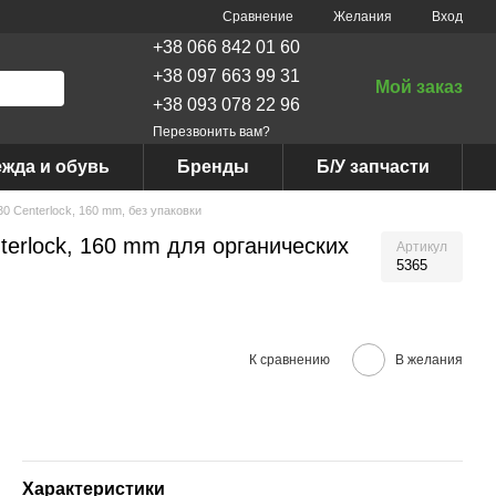
Сравнение
Желания
Вход
+38 066 842 01 60
+38 097 663 99 31
Мой заказ
+38 093 078 22 96
Перезвонить вам?
жда и обувь
Бренды
Б/У запчасти
 Centerlock, 160 mm, без упаковки
erlock, 160 mm для органических
Артикул
5365
К сравнению
В желания
Характеристики