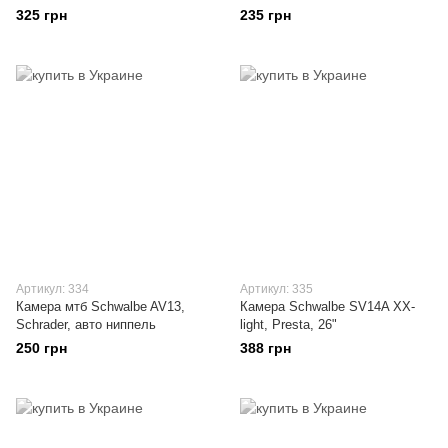
28/29"
325 грн
235 грн
Артикул: 334
Артикул: 335
Камера мтб Schwalbe AV13,
Камера Schwalbe SV14A XX-
Schrader, авто ниппель
light, Presta, 26"
250 грн
388 грн