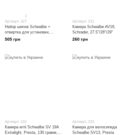
1
Артикул: 327
Артикул: 331
Набор шипов Schwalbe +
Камера Schwalbe AV19,
отвертка для установки,
Schrader, 27.5"/28"/29"
стальные, 50 штук
505 грн
260 грн
Артикул: 332
Артикул: 333
Камера мтб Schwalbe SV 19A
Камера для велосипеда
Extralight, Presta, 130 грамм,
Schwalbe SV13, Presta