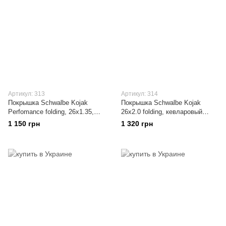
Артикул: 313
Артикул: 314
Покрышка Schwalbe Kojak
Покрышка Schwalbe Kojak
Perfomance folding, 26x1.35,
26x2.0 folding, кевларовый
RaceGuard
корд, RaceGuard
1 150 грн
1 320 грн