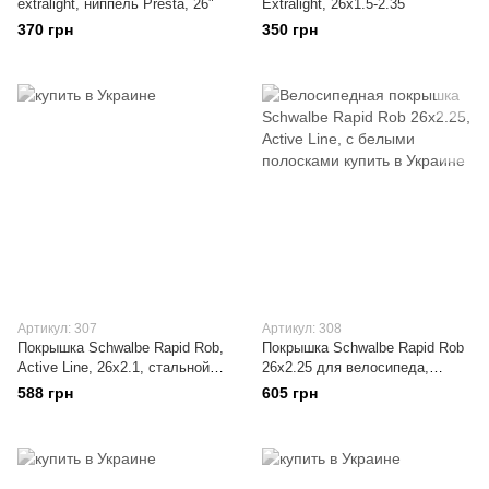
extralight, ниппель Presta, 26"
Extralight, 26x1.5-2.35
370 грн
350 грн
Артикул: 307
Артикул: 308
Покрышка Schwalbe Rapid Rob,
Покрышка Schwalbe Rapid Rob
Active Line, 26x2.1, стальной
26x2.25 для велосипеда,
корд
Active Line, белые полосы
588 грн
605 грн