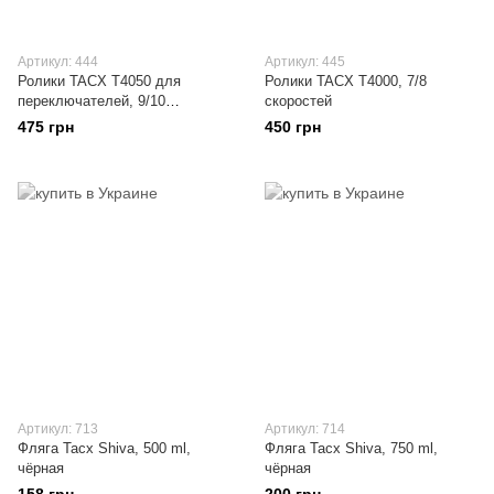
Артикул: 444
Артикул: 445
Ролики TACX T4050 для
Ролики TACX T4000, 7/8
переключателей, 9/10
скоростей
скоростей
475 грн
450 грн
Артикул: 713
Артикул: 714
Фляга Tacx Shiva, 500 ml,
Фляга Tacx Shiva, 750 ml,
чёрная
чёрная