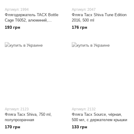
Артикул: 1994
Артикул: 2047
Флягодержатель TACX Bottle
Фляга Tacx Shiva Tune Edition
Cage T6052, алюминий,
2016, 500 ml
серебро
193 грн
176 грн
Артикул: 2123
Артикул: 2132
Фляга Tacx Shiva, 750 ml,
Фляга Tacx Source, чёрная,
полупрозрачная
500 мл, с держателем крышки
170 грн
133 грн