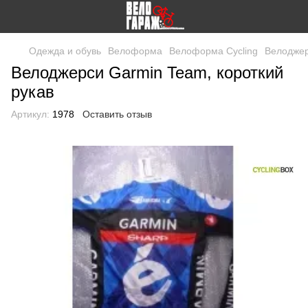
Одежда и обувь
Велоформа
Велоформа Cycling
Велоджер
Велоджерси Garmin Team, короткий
рукав
Артикул:
1978
Оставить отзыв