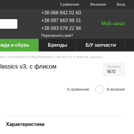
Сравнение
Желания
Вход
+38 066 842 01 60
+38 097 663 99 31
Мой заказ
+38 093 078 22 96
Перезвонить вам?
жда и обувь
Бренды
Б/У запчасти
рси утеплённая Cycling Northwave Classics v3, с флисом, размер L
assics v3, с флисом
Артикул
5572
К сравнению
В желания
Характеристики