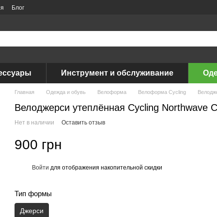
ия
Блог
ессуары
Инструмент и обслуживание
Оде
Главная
Одежда и обувь
Велоформа
Велоформа Cycling
Велодже
Велоджерси утеплённая Cycling Northwave Cl
Нет в наличии
Оставить отзыв
900 грн
Войти
для отображения накопительной скидки
%
Тип формы
Джерси