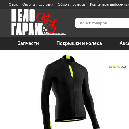
Перейти к основному контенту
О нас
Оплата и доставка
Обмен и возврат
Контактная информац
Запчасти
Покрышки и колёса
Акс