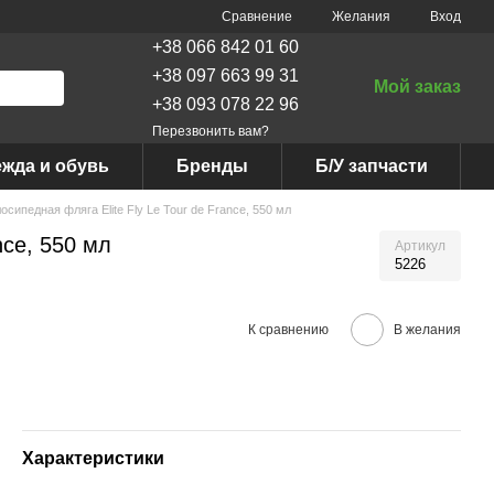
Сравнение
Желания
Вход
+38 066 842 01 60
+38 097 663 99 31
Мой заказ
+38 093 078 22 96
Перезвонить вам?
жда и обувь
Бренды
Б/У запчасти
осипедная фляга Elite Fly Le Tour de France, 550 мл
nce, 550 мл
Артикул
5226
К сравнению
В желания
Характеристики