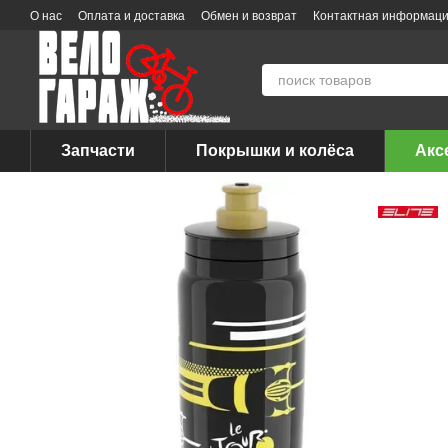
Перейти к основному контенту
О нас
Оплата и доставка
Обмен и возврат
Контактная информац
Запчасти
Покрышки и колёса
Акс