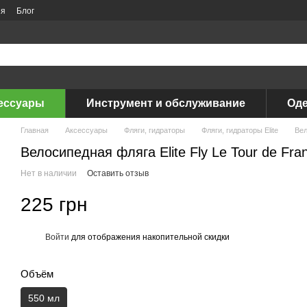
ия
Блог
ессуары
Инструмент и обслуживание
Оде
Главная
Аксессуары
Фляги, гидраторы
Фляги, гидраторы Elite
Вел
Велосипедная фляга Elite Fly Le Tour de Fra
Нет в наличии
Оставить отзыв
225 грн
Войти
для отображения накопительной скидки
%
Объём
550 мл