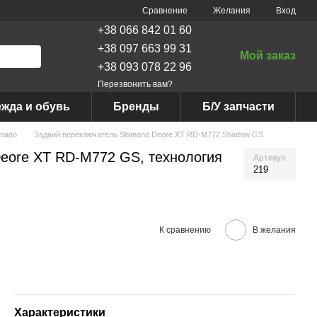
Сравнение
Желания
Вход
+38 066 842 01 60
+38 097 663 99 31
Мой заказ
+38 093 078 22 96
Перезвонить вам?
жда и обувь
Бренды
Б/У запчасти
imano
Задний переключатель Shimano Deore XT RD-M772 Shadow GS
Deore XT RD-M772 GS, технология
Артикул
219
К сравнению
В желания
Характеристики