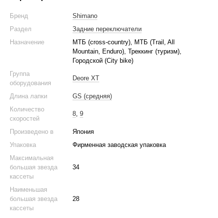
Бренд
Shimano
Раздел
Задние переключатели
Назначение
МТБ (cross-country), МТБ (Trail, All
Mountain, Enduro), Треккинг (туризм),
Городской (City bike)
Группа
Deore XT
оборудования
Длина лапки
GS (средняя)
Количество
8
,
9
скоростей
Произведено в
Япония
Упаковка
Фирменная заводская упаковка
Максимальная
большая звезда
34
кассеты
Наименьшая
большая звезда
28
кассеты