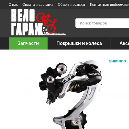
Перейти к основному контенту
О нас
Оплата и доставка
Обмен и возврат
Контактная информац
Запчасти
Покрышки и колёса
Акс