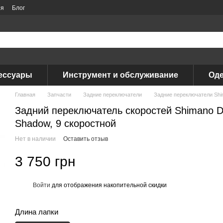
ия
Блог
ессуары
Инструмент и обслуживание
Оде
Главная
Запчасти
Задние переключатели
Задние переключатели Sh
Задний переключатель скоростей Shimano 
Shadow, 9 скоростной
Нет в наличии
Оставить отзыв
3 750 грн
Войти
для отображения накопительной скидки
%
Длина лапки