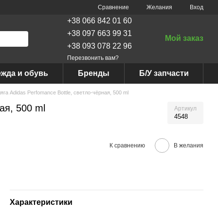
Сравнение
Желания
Вход
+38 066 842 01 60
+38 097 663 99 31
Мой заказ
+38 093 078 22 96
Перезвонить вам?
жда и обувь
Бренды
Б/У запчасти
яга Adidas Perfomance Bottle, светло-чёрная, 500 ml
ая, 500 ml
Артикул
4548
К сравнению
В желания
Характеристики