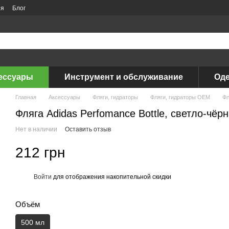
ия
Блог
ессуары
Инструмент и обслуживание
Оде
Главная
Аксессуары
Фляги, гидраторы
Фляги, гидраторы OEM
Фл
Фляга Adidas Perfomance Bottle, светло-чёрн
Нет в наличии
Оставить отзыв
212 грн
Войти
для отображения накопительной скидки
%
Объём
500 мл