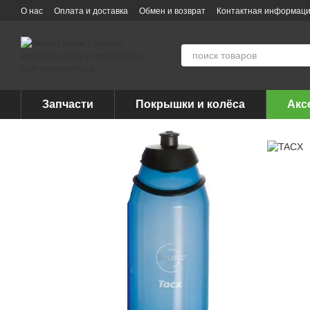
Перейти к основному контенту
О нас
Оплата и доставка
Обмен и возврат
Контактная информац
Запчасти
Покрышки и колёса
Акс