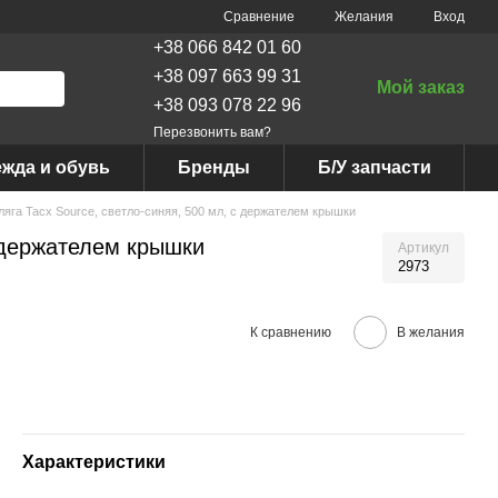
Сравнение
Желания
Вход
+38 066 842 01 60
+38 097 663 99 31
Мой заказ
+38 093 078 22 96
Перезвонить вам?
жда и обувь
Бренды
Б/У запчасти
ляга Tacx Source, светло-синяя, 500 мл, с держателем крышки
с держателем крышки
Артикул
2973
К сравнению
В желания
Характеристики