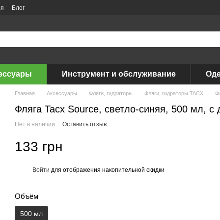
ия
Блог
ессуары
Инструмент и обслуживание
Оде
Главная
Аксессуары
Фляги, гидраторы
Фляги, гидраторы TACX
Ф
Фляга Tacx Source, светло-синяя, 500 мл, 
Нет в наличии
Оставить отзыв
133 грн
Войти
для отображения накопительной скидки
%
Объём
500 мл