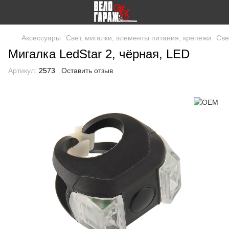
Аксессуары
Свет, мигалки, элементы питания, крепежи
Све
Мигалка LedStar 2, чёрная, LED
Артикул:
2573
Оставить отзыв