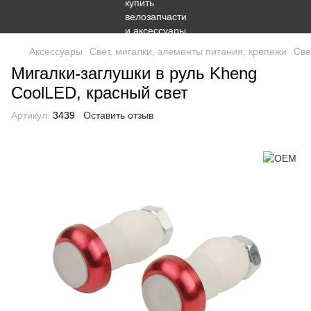
Аксессуары
Свет, мигалки, элементы питания, крепежи
Све
Мигалки-заглушки в руль Kheng
CoolLED, красный свет
Артикул:
3439
Оставить отзыв