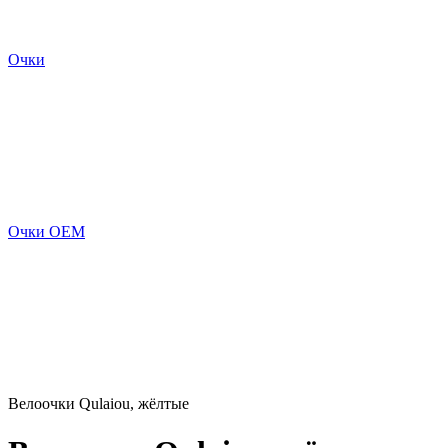
Очки
Очки OEM
Велоочки Qulaiou, жёлтые