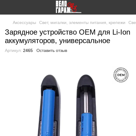
Аксессуары
Свет, мигалки, элементы питания, крепежи
Све
Зарядное устройство OEM для Li-Ion
аккумуляторов, универсальное
Артикул:
2465
Оставить отзыв